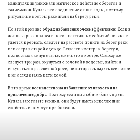
манипуляции умножали магическое действие оберегов и
талисманов. Купала это соединение огня и воды, поэтому
ритуальные костры разжигали на берегу реки.
По этой причине
обряд избавления очень эффективен
. Если в
жизни черная полоса и поток негативных событий никак не
удается прервать, следует на рассвете прийти на берег реки
или озера в старой одежде. Развести костер на берегу и,
полностью скинув старьё, сжечь его в костре. Самому же
следует три раза окунуться с головой в водоеме, выйти и
искупаться в рассветной росе, не вытираясь надеть все новое
и не оглядываясь идти домой.
В это время
все нацелено на избавление от плохого и на
привлечение добра
. Поэтому если вы любите баню, в день
Купала заготовьте веники, они будут иметь исцеляющие
свойства, и помогут при болезни.