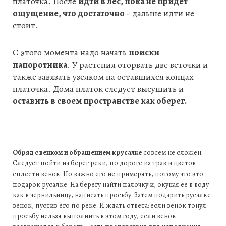
платочка. После
идти в лес, пока не придет
ощущение, что достаточно
- дальше идти не
стоит.
С этого момента надо начать
поиски
папоротника
. У растения оторвать две веточки и
также завязать узелком на оставшихся концах
платочка. Дома платок следует высушить и
оставить в своем пространстве как оберег.
Обряд с венком и обращением к русалке
совсем не сложен.
Следует пойти на берег реки, по дороге из трав и цветов
сплести венок. Но важно его не примерять, потому что это
подарок русалке. На берегу найти палочку и, окуная ее в воду
как в чернильницу, написать просьбу. Затем подарить русалке
венок, пустив его по реке. И ждать ответа: если венок тонул –
просьбу нельзя выполнить в этом году, если венок