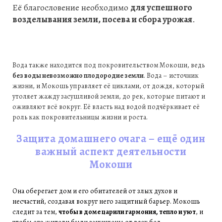
Её благословение необходимо
для успешного
возделывания земли, посева и сбора урожая
.
Вода также находится под покровительством Мокоши, ведь
без воды невозможно плодородие земли
. Вода – источник
жизни, и Мокошь управляет её циклами, от дождя, который
утоляет жажду засушливой земли, до рек, которые питают и
оживляют всё вокруг. Её власть над водой подчёркивает её
роль как покровительницы жизни и роста.
Защита домашнего очага – ещё один
важный аспект деятельности
Мокоши
Она оберегает дом и его обитателей от злых духов и
несчастий, создавая вокруг него защитный барьер. Мокошь
следит за тем,
чтобы в доме царили гармония, тепло и уют
, и