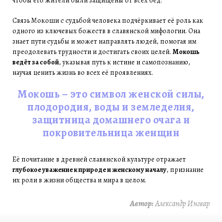
чтобы его жители были защищены от всех бед.
Связь Мокоши с судьбой человека подчёркивает её роль как
одного из ключевых божеств в славянской мифологии. Она
знает пути судьбы и может направлять людей, помогая им
преодолевать трудности и достигать своих целей.
Мокошь
ведёт за собой
, указывая путь к истине и самопознанию,
научая ценить жизнь во всех её проявлениях.
Мокошь – это символ женской силы,
плодородия, воды и земледелия,
защитница домашнего очага и
покровительница женщин
Её почитание в древней славянской культуре отражает
глубокое уважение к природе и женскому началу
, признание
их роли в жизни общества и мира в целом.
Автор:
Александр Ингвар